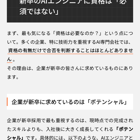
新卒のAIエンジニアに資格は「必
メリット3：スキルの「基礎証明」になる
須ではない」
新卒におすすめ！AIエンジニア向け資格
G検定 (ジェネラリスト検定)
Python 3 エンジニア認定データ分析試験
まず、最も気になる「資格は必要なのか？」という点につ
E資格 (エンジニア資格)
いて。多くの企業、特に技術力を重視するAI専門会社では、
各種クラウド認定資格 (AWS/Azure/GCP)
資格の有無だけで合否を判断することはほとんどありませ
資格だけじゃない！企業が本当に見ているアピールポ
ん
。
イント
その理由は、企業が新卒の皆さんに求めているものにあり
研究内容であなたの「探求心」と「粘り強さ」を
示す
ます。
ポートフォリオであなたの「主体性」と「技術
力」を示す
インターン経験で「チームで働く力」を示す
企業が新卒に求めているのは「ポテンシャル」
資格を武器に、自信を持って就活に挑もう！
企業が新卒採用で最も重視するのは、現時点での完成され
たスキルよりも、入社後に大きく成長してくれる
「ポテン
シャル」
です。具体的には、以下のような、AIエンジニアと