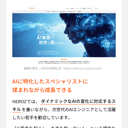
画像引用元：HEROZ採用公式（https://heroz.co.jp/recruit/）
AIに特化した
スペシャリスト
に
揉まれながら成長できる
HEROZでは、
ダイナミックなAIの変化に対応するス
キル
を養いながら、次世代のAIエンジニアとして活躍
したい若手を歓迎しています。